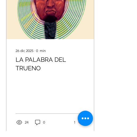
biodiversidad.
26 dic 2025
∙
0
min
LA PALABRA DEL
TRUENO
24
0
1