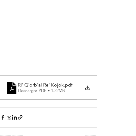
Ri' Q'orb'al Re' Kojok
.pdf
Descargar PDF • 1.22MB