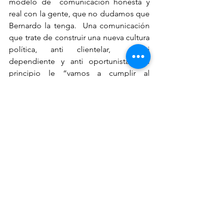
modelo de  comunicación honesta y 
real con la gente, que no dudamos que 
Bernardo la tenga.  Una comunicación 
que trate de construir una nueva cultura 
política, anti clientelar,  anti 
dependiente y anti oportunista.  El 
principio le “vamos a cumplir al 
pueblo”, de cambiarse por el principio 
“vamos a  trabajar junto al pueblo”. Es 
una suerte entonces, de comenzar de 
“abajo para  arriba”, aunque no se 
llegue a una propuesta de izquierda”. 
“Y mientras escribo este artículo, la 
noticia que corre el mundo,  son las 
amenazas de asesinar a Bernardo y a 
Karen, y que Consuelo porra pide a 
gritos el apoyo del resto de Pacto de 
Corruptos".