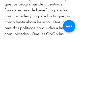
que los programas de incentivos 
forestales, sea de beneficio para las 
comunidades y no para los finqueros 
como hasta ahora ha sido.  Que los 
partidos políticos no dividan a las 
comunidades.  Que las ONG y las 
iglesias, no dividan a las comunidades, 
sino que trabajen por el bien de ellas, 
cosa que hasta ahora no lo han hecho.  
QUE LA UNIDAD DE LOS PUEBLOS 
ORIGINARIOS SEA UNA REALIDAD
RENDIRNOS JAMAS